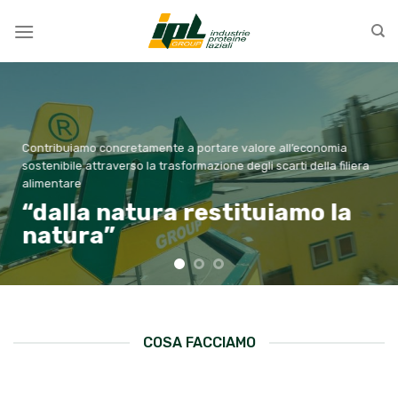
Skip
to
content
Valorizziamo
gli
scarti
della
economia
della filiera
filiera
alimentare
o la
COSA FACCIAMO